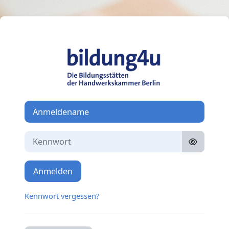
Zum Hauptinhalt
Anmelden bei 'M
Anmeldename
Kennwort
Anmelden
Kennwort vergessen?